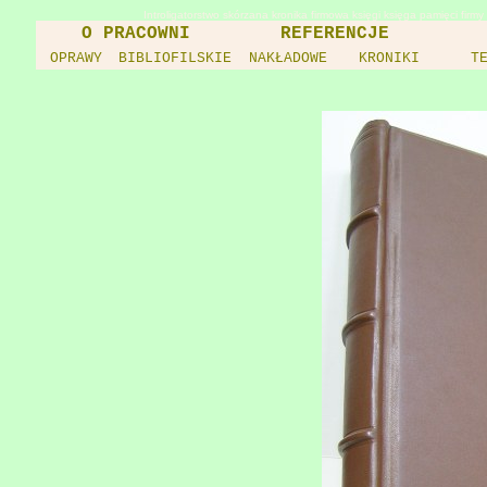
Introligatorstwo skórzana kronika firmowa księgi księga pamięci fir
O PRACOWNI
REFERENCJE
OPRAWY
BIBLIOFILSKIE
NAKŁADOWE
KRONIKI
T