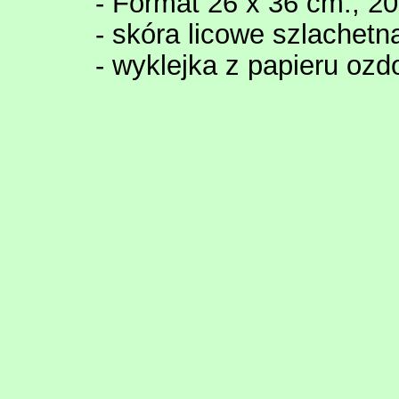
- Format 26 x 36 cm., 20
- skóra licowe szlachetn
- wyklejka z papieru oz