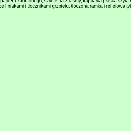
apieru zdobionego, szycie na 3 taśmy, kapitałka płaska szyta r
epe liniakami i tłocznikami grzbietu, tłoczona ramka i reliefowa 