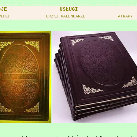
mat skóra płótno skórzana poligrafia oprawa druków luksusowych etui akcydensy futerały reprinty 
CJE
USŁUGI
NIKI
TECZKI KALENDARZE
ATRAPY