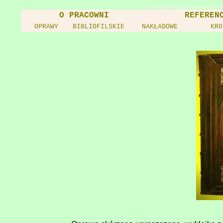
Introligatornia każdy nakład for
O PRACOWNI
REFEREN
OPRAWY
BIBLIOFILSKIE
NAKŁADOWE
KRO