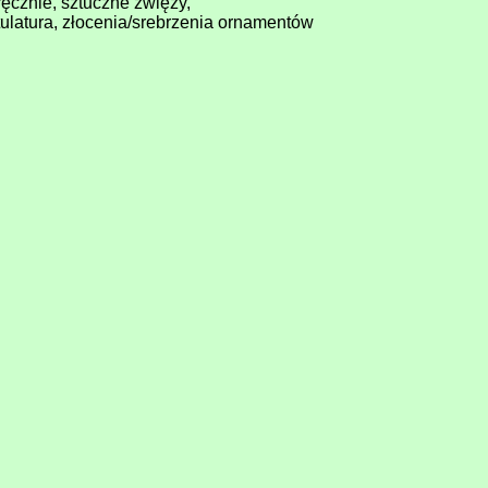
ęcznie, sztuczne zwięzy,
tytulatura, złocenia/srebrzenia ornamentów