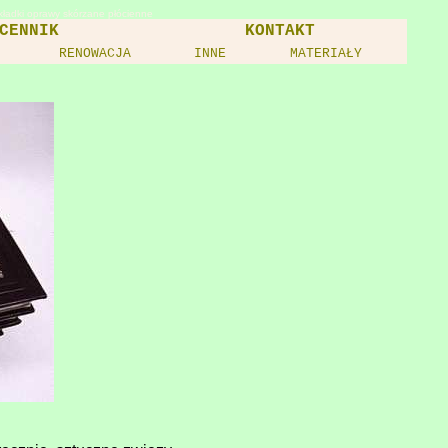
okładki oprawy skórzane płócienne
CENNIK
KONTAKT
RENOWACJA
INNE
MATERIAŁY