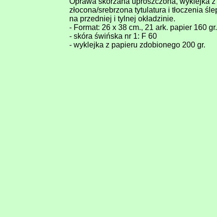
Oprawa skórzana uproszczona, wyklejka z p
złocona/srebrzona tytulatura i tłoczenia śl
na przedniej i tylnej okładzinie.
- Format: 26 x 38 cm., 21 ark. papier 160 gr.
- skóra świńska nr 1: F 60
- wyklejka z papieru zdobionego 200 gr.