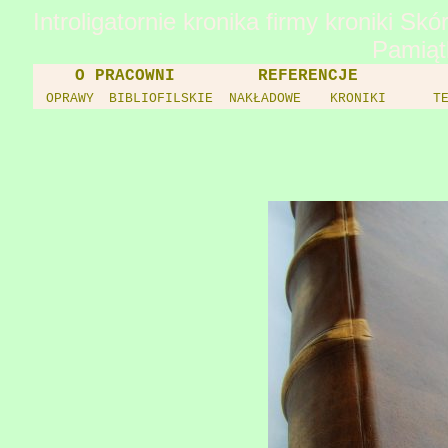
Introligatornie kronika firmy kroniki S
Pamiąt
O PRACOWNI
REFERENCJE
OPRAWY
BIBLIOFILSKIE
NAKŁADOWE
KRONIKI
T