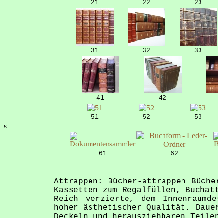
21
22
23
31
32
33
41
42
51
52
53
s
61
62
Attrappen: Bücher-attrappen Büche
Kassetten zum Regalfüllen, Buchat
Reich verzierte, dem Innenraumde
hoher ästhetischer Qualität. Daue
Deckeln und herausziehbaren Teile