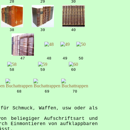
28
29
30
38
39
40
47
48
49
50
58
59
60
68
69
70
 für Schmuck, Waffen, usw oder als
von beliegiger Aufschriftsart und
rch Einmontieren von aufklappbaren
ässt.