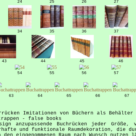
24
25
26
27
34
35
36
37
43
44
45
46
54
55
56
57
63
64
65
66
67
rrücken Imitationen von Büchern als Behälter
trappen - false books
sign anzupassende Buchrücken jeder Größe, 
rhafte und funktionale Raumdekoration, die du
n den eingenommenen Raum nach Wunsch nutzen l