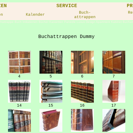
ZEN
SERVICE
PR
Buch-
Re
en
Kalender
attrappen
hattrappe Buch Imitationen Bücher Kassetten Paneele Luxus Design Apartment Kabinet Buchat
Buchattrappen Dummy
4
5
6
7
14
15
16
17