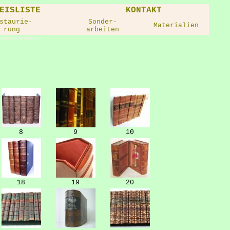
EISLISTE
KONTAKT
staurie-
Sonder-
Materialien
rung
arbeiten
trappen Attrappen
8
9
10
18
19
20